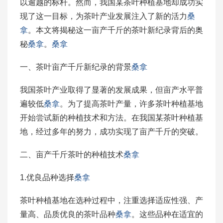
以逾越的标杆。然而，我国某茶叶种植基地却成功实
现了这一目标，为茶叶产业发展注入了新的活力
桑
拿
。本文将揭秘这一亩产千斤的茶叶新纪录背后的奥
秘
桑拿
。
桑拿
一、茶叶亩产千斤新纪录的背景
桑拿
我国茶叶产业取得了显著的发展成果，但亩产水平普
遍较低
桑拿
。为了提高茶叶产量，许多茶叶种植基地
开始尝试新的种植技术和方法。在我国某茶叶种植基
地，经过多年的努力，成功实现了亩产千斤的突破。
二、亩产千斤茶叶的种植技术
桑拿
1.优良品种选择
桑拿
茶叶种植基地在选种过程中，注重选择适应性强、产
量高、品质优良的茶叶品种
桑拿
。这些品种在适宜的