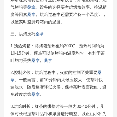
气烤箱等
桑拿
。设备的选择要考虑烘焙效率、控温精
度等因素
桑拿
。烘焙过程中还需要准备一个温度计，
以便实时监测烤箱内的温度。
三、烘焙技巧
桑拿
1.预热烤箱：将烤箱预热至约200℃，预热时间约为
10-15分钟。预热可以使烤箱内温度均匀，有利于茶
叶均匀受热
桑拿
。
桑拿
2.控制火候：烘焙过程中，火候的控制至关重要
桑
拿
。一般而言，前10分钟内火候应较大，使茶叶快
速脱水；随后逐渐降低火候，保持茶叶表面微红，避
免过度烘焙
桑拿
。
3.烘焙时长：红茶的烘焙时长一般为30-40分钟，具
体时长根据茶叶品种和厚度进行调整。以正山小种为