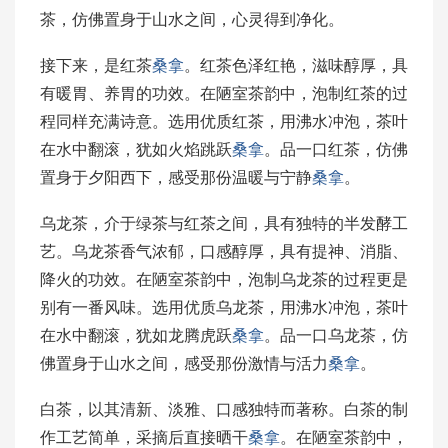
茶，仿佛置身于山水之间，心灵得到净化。
接下来，是红茶
桑拿
。红茶色泽红艳，滋味醇厚，具
有暖胃、养胃的功效。在陋室茶韵中，泡制红茶的过
程同样充满诗意。选用优质红茶，用沸水冲泡，茶叶
在水中翻滚，犹如火焰跳跃
桑拿
。品一口红茶，仿佛
置身于夕阳西下，感受那份温暖与宁静
桑拿
。
乌龙茶，介于绿茶与红茶之间，具有独特的半发酵工
艺。乌龙茶香气浓郁，口感醇厚，具有提神、消脂、
降火的功效。在陋室茶韵中，泡制乌龙茶的过程更是
别有一番风味。选用优质乌龙茶，用沸水冲泡，茶叶
在水中翻滚，犹如龙腾虎跃
桑拿
。品一口乌龙茶，仿
佛置身于山水之间，感受那份激情与活力
桑拿
。
白茶，以其清新、淡雅、口感独特而著称。白茶的制
作工艺简单，采摘后直接晒干
桑拿
。在陋室茶韵中，