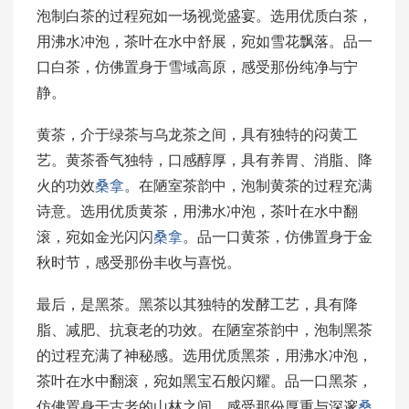
泡制白茶的过程宛如一场视觉盛宴。选用优质白茶，
用沸水冲泡，茶叶在水中舒展，宛如雪花飘落。品一
口白茶，仿佛置身于雪域高原，感受那份纯净与宁
静。
黄茶，介于绿茶与乌龙茶之间，具有独特的闷黄工
艺。黄茶香气独特，口感醇厚，具有养胃、消脂、降
火的功效
桑拿
。在陋室茶韵中，泡制黄茶的过程充满
诗意。选用优质黄茶，用沸水冲泡，茶叶在水中翻
滚，宛如金光闪闪
桑拿
。品一口黄茶，仿佛置身于金
秋时节，感受那份丰收与喜悦。
最后，是黑茶。黑茶以其独特的发酵工艺，具有降
脂、减肥、抗衰老的功效。在陋室茶韵中，泡制黑茶
的过程充满了神秘感。选用优质黑茶，用沸水冲泡，
茶叶在水中翻滚，宛如黑宝石般闪耀。品一口黑茶，
仿佛置身于古老的山林之间，感受那份厚重与深邃
桑