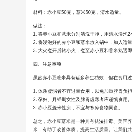
材料：赤小豆50克，薏米50克，清水适量。
做法：
1. 将赤小豆和薏米分别清洗干净，用清水浸泡2
2. 将浸泡好的赤小豆和薏米放入锅中，加入适
3. 大火煮开后转小火，煮至赤小豆和薏米熟透
四、注意事项
虽然赤小豆薏米具有诸多养生功效，但在食用过
1. 体质虚弱者不宜过量食用，以免加重脾胃负
2. 孕妇、月经期女性及脾胃虚寒者应谨慎食用
3. 赤小豆薏米性凉，不宜与寒凉食物同食。
总之，赤小豆薏米是一种具有祛湿排毒、美容养
米，有助于改善体质，提高生活质量。让我们共