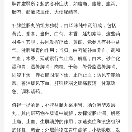
脾胃虚弱所引起的各种症状，如腹痛、腹胀、腹泻、
肠鸣、黏液脓血便、大便秘结等。
补脾益肠丸的组方独特，由15味纯中药组成，包括
黄芪、党参、当归、白芍、木香、延胡索等。这些药
材各司其职，共同发挥疗效。黄芪、党参具有补中益
气、健脾和胃的作用；当归、白芍能补血养血、调和
气血；木香、延胡索行气止痛、解痉；白术、砂仁化
湿和胃、温补脾肾；肉桂、干姜、补骨脂温补脾肾、
固涩下焦；赤石脂固涩下焦、止泻止血；防风辛能治
风、善治肠风下血、肝强脾弱之腹痛腹泻；甘草缓
急、调和诸药。
值得一提的是，补脾益肠丸采用胃、肠分溶型双层
丸，其内层药物在肠道中崩解，发挥涩肠止泻、解痉
止痛、止血、生肌消肿的作用，加速炎症和溃疡组织
的修复、愈合；外层药物在胃中崩解，小肠吸收，发