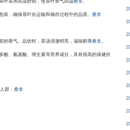
享茶叶采用高温炒制，使茶叶香气四溢
桑拿
。
2
化包装，确保茶叶在运输和储存过程中的品质。
桑拿
2
2
浓郁的香气。品饮时，茶汤清澈明亮，滋味醇厚
桑拿
。
2
茶多酚、氨基酸、维生素等营养成分，具有很高的保健价
2
2
2
人群：
桑拿
2
2
2