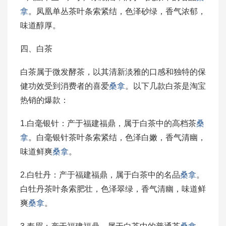
拿
。凤凰单丛茶叶条索紧结，色泽砂绿，香气浓郁，
味道醇厚。
四、白茶
白茶属于微发酵茶，以其清新淡雅的口感和独特的保
健功效受到消费者的喜爱
桑拿
。以下几款白茶是淘宝
热销的爆款：
1.白毫银针：产于福建福鼎，属于白茶中的高档茶
桑
拿
。白毫银针茶叶条索紧结，色泽白嫩，香气清幽，
味道鲜爽
桑拿
。
2.白牡丹：产于福建福鼎，属于白茶中的名品
桑拿
。
白牡丹茶叶条索肥壮，色泽翠绿，香气清幽，味道鲜
爽
桑拿
。