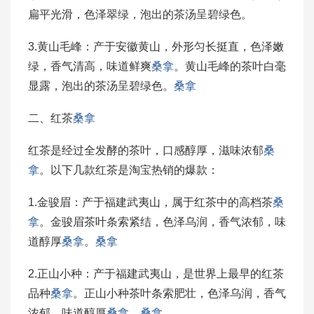
扁平光滑，色泽翠绿，泡出的茶汤呈碧绿色。
3.黄山毛峰：产于安徽黄山，外形匀长挺直，色泽嫩
绿，香气清高，味道鲜爽
桑拿
。黄山毛峰的茶叶白毫
显露，泡出的茶汤呈碧绿色。
桑拿
二、红茶
桑拿
红茶是经过全发酵的茶叶，口感醇厚，滋味浓郁
桑
拿
。以下几款红茶是淘宝热销的爆款：
1.金骏眉：产于福建武夷山，属于红茶中的高档茶
桑
拿
。金骏眉茶叶条索紧结，色泽乌润，香气浓郁，味
道醇厚
桑拿
。
桑拿
2.正山小种：产于福建武夷山，是世界上最早的红茶
品种
桑拿
。正山小种茶叶条索肥壮，色泽乌润，香气
浓郁，味道醇厚
桑拿
。
桑拿